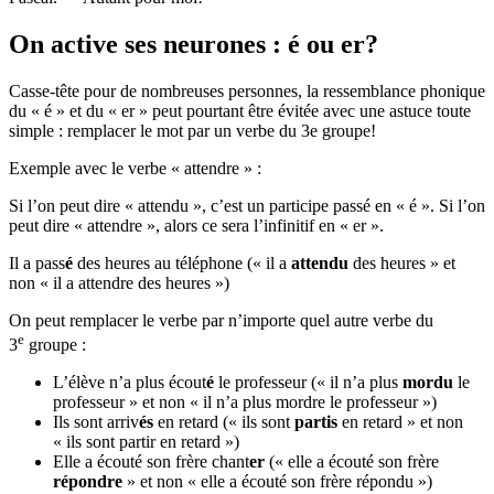
On active ses neurones : é ou er?
Casse-tête pour de nombreuses personnes, la ressemblance phonique
du « é » et du « er » peut pourtant être évitée avec une astuce toute
simple : remplacer le mot par un verbe du 3e groupe!
Exemple avec le verbe « attendre » :
Si l’on peut dire « attendu », c’est un participe passé en « é ». Si l’on
peut dire « attendre », alors ce sera l’infinitif en « er ».
Il a pass
é
des heures au téléphone (« il a
attendu
des heures » et
non « il a attendre des heures »)
On peut remplacer le verbe par n’importe quel autre verbe du
e
3
groupe :
L’élève n’a plus écout
é
le professeur (« il n’a plus
mordu
le
professeur » et non « il n’a plus mordre le professeur »)
Ils sont arriv
és
en retard (« ils sont
partis
en retard » et non
« ils sont partir en retard »)
Elle a écouté son frère chant
er
(« elle a écouté son frère
répondre
» et non « elle a écouté son frère répondu »)