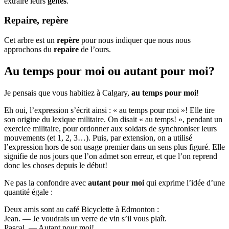
extraire leurs
gènes
.
Repaire, repère
Cet arbre est un
repère
pour nous indiquer que nous nous
approchons du
repaire
de l’ours.
Au temps pour moi ou autant pour moi?
Je pensais que vous habitiez à Calgary,
au temps pour moi
!
Eh oui, l’expression s’écrit ainsi : « au temps pour moi »! Elle tire
son origine du lexique militaire. On disait « au temps! », pendant un
exercice militaire, pour ordonner aux soldats de synchroniser leurs
mouvements (et 1, 2, 3…). Puis, par extension, on a utilisé
l’expression hors de son usage premier dans un sens plus figuré. Elle
signifie de nos jours que l’on admet son erreur, et que l’on reprend
donc les choses depuis le début!
Ne pas la confondre avec
autant pour moi
qui exprime l’idée d’une
quantité égale :
Deux amis sont au café Bicyclette à Edmonton :
Jean. — Je voudrais un verre de vin s’il vous plaît.
Pascal. — Autant pour moi!