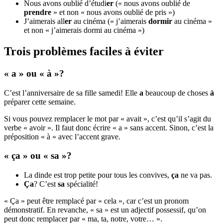
Nous avons oublié d’étudi
er
(« nous avons oublié de
prendre
» et non « nous avons oublié de pris »)
J’aimerais all
er
au cinéma (« j’aimerais
dormir
au cinéma »
et non « j’aimerais dormi au cinéma »)
Trois problèmes faciles à éviter
« a » ou « à »?
C’est l’anniversaire de sa fille samedi! Elle
a
beaucoup de choses
à
préparer cette semaine.
Si vous pouvez remplacer le mot par « avait », c’est qu’il s’agit du
verbe « avoir ». Il faut donc écrire « a » sans accent. Sinon, c’est la
préposition « à » avec l’accent grave.
« ça » ou « sa »?
La dinde est trop petite pour tous les convives,
ça
ne va pas.
Ça
? C’est
sa
spécialité!
« Ça » peut être remplacé par « cela », car c’est un pronom
démonstratif. En revanche, « sa » est un adjectif possessif, qu’on
peut donc remplacer par « ma, ta, notre, votre… ».