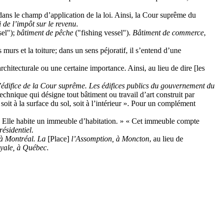
 dans le champ d’application de la loi. Ainsi, la Cour suprême du
 de l’impôt sur le revenu
.
sel
");
bâtiment de pêche
("
fishing vessel
").
Bâtiment de commerce
,
es murs et la toiture; dans un sens péjoratif, il s’entend d’une
chitecturale ou une certaine importance. Ainsi, au lieu de dire [les
’édifice de la Cour suprême. Les édifices publics du gouvernement du
echnique qui désigne tout bâtiment ou travail d’art construit par
oit à la surface du sol, soit à l’intérieur ». Pour un complément
« Elle habite un immeuble d’habitation. » « Cet immeuble compte
ésidentiel
.
 à Montréal. La
[Place]
l’Assomption, à Moncton
, au lieu de
oyale, à Québec
.