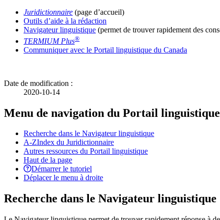
Juridictionnaire
(page d’accueil)
Outils d’aide à la rédaction
Navigateur linguistique
(permet de trouver rapidement des conse
®
TERMIUM Plus
Communiquer avec le Portail linguistique du Canada
Date de modification :
2020-10-14
Menu de navigation du Portail linguistique
Recherche dans le Navigateur linguistique
A-Z
Index du Juridictionnaire
Autres ressources du Portail linguistique
Haut de la page
Démarrer le tutoriel
Déplacer le menu à droite
Recherche dans le Navigateur linguistique
Le Navigateur linguistique permet de trouver rapidement réponse à des 