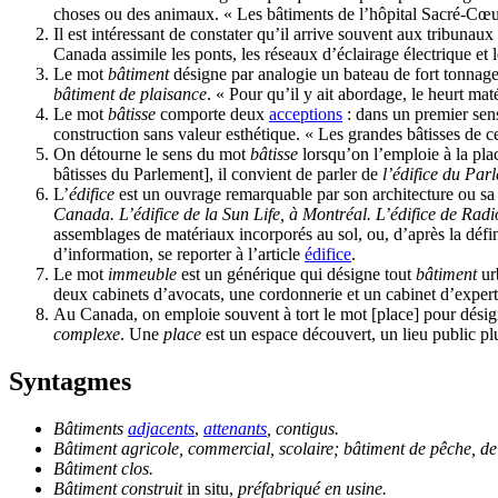
choses ou des animaux. « Les bâtiments de l’hôpital Sacré-Cœur
Il est intéressant de constater qu’il arrive souvent aux tribunau
Canada assimile les ponts, les réseaux d’éclairage électrique et 
Le mot
bâtiment
désigne par analogie un bateau de fort tonnag
bâtiment de plaisance
. « Pour qu’il y ait abordage, le heurt mat
Le mot
bâtisse
comporte deux
acceptions
: dans un premier sens
construction sans valeur esthétique. « Les grandes bâtisses de ce
On détourne le sens du mot
bâtisse
lorsqu’on l’emploie à la pl
bâtisses du Parlement], il convient de parler de
l’édifice du Par
L’
édifice
est un ouvrage remarquable par son architecture ou sa ta
Canada. L’édifice de la Sun Life, à Montréal. L’édifice de Ra
assemblages de matériaux incorporés au sol, ou, d’après la défin
d’information, se reporter à l’article
édifice
.
Le mot
immeuble
est un générique qui désigne tout
bâtiment
ur
deux cabinets d’avocats, une cordonnerie et un cabinet d’exper
Au Canada, on emploie souvent à tort le mot [place] pour dési
complexe
. Une
place
est un espace découvert, un lieu public p
Syntagmes
Bâtiments
adjacents
,
attenants
, contigus.
Bâtiment agricole, commercial, scolaire; bâtiment de pêche, de 
Bâtiment clos.
Bâtiment construit
in situ,
préfabriqué en usine.