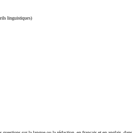
ils linguistiques)
questions sur la langue ou la rédaction, en français et en anglais, dans