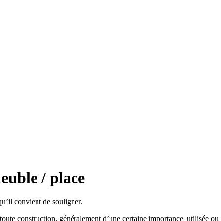
meuble / place
u’il convient de souligner.
ute construction, généralement d’une certaine importance, utilisée ou de