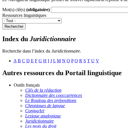
Mot(s) clé(s)
(obligatoire)
Ressources linguistiques
Rechercher
Index du
Juridictionnaire
Recherche dans l’index du
Juridictionnaire
.
A
B
C
D
E
F
G
H
I
J
L
M
N
O
P
Q
R
S
T
U
V
Autres ressources du Portail linguistique
Outils français
Clés de la rédaction
Dictionnaire des cooccurrences
Le Rouleau des prépositions
Chroniques de langue
ConjugArt
Lexique analogique
Juridictionnaire
Les mots du droit