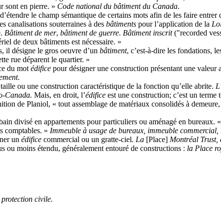
 sont en pierre. »
Code national du bâtiment du Canada
.
x d’étendre le champ sémantique de certains mots afin de les faire entrer
les canalisations souterraines à des
bâtiments
pour l’application de la
Loi
e.
Bâtiment de mer
,
bâtiment de guerre
.
Bâtiment inscrit
("
recorded ves
ériel de deux bâtiments est nécessaire. »
, il désigne le gros oeuvre d’un
bâtiment
, c’est-à-dire les fondations, l
tte rue déparent le quartier. »
ace du mot
édifice
pour désigner une construction présentant une valeur ar
lement
.
ille ou une construction caractéristique de la fonction qu’elle abrite.
L
dio-Canada.
Mais, en droit, l’
édifice
est une construction; c’est un terme t
ition de Planiol, « tout assemblage de matériaux consolidés à demeure, s
bain divisé en appartements pour particuliers ou aménagé en bureaux. 
ts comptables. »
Immeuble à usage de bureaux, immeuble commercial, r
gner un
édifice
commercial ou un gratte-ciel
. La
[Place]
Montréal Trust,
lus ou moins étendu, généralement entouré de constructions :
la Place r
protection civile.