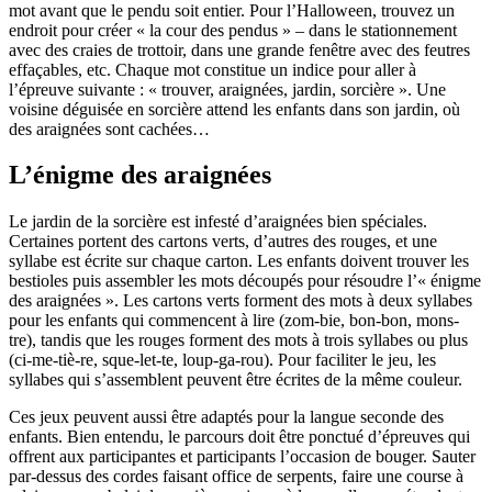
mot avant que le pendu soit entier. Pour l’Halloween, trouvez un
endroit pour créer « la cour des pendus » – dans le stationnement
avec des craies de trottoir, dans une grande fenêtre avec des feutres
effaçables, etc. Chaque mot constitue un indice pour aller à
l’épreuve suivante : « trouver, araignées, jardin, sorcière ». Une
voisine déguisée en sorcière attend les enfants dans son jardin, où
des araignées sont cachées…
L’énigme des araignées
Le jardin de la sorcière est infesté d’araignées bien spéciales.
Certaines portent des cartons verts, d’autres des rouges, et une
syllabe est écrite sur chaque carton. Les enfants doivent trouver les
bestioles puis assembler les mots découpés pour résoudre l’« énigme
des araignées ». Les cartons verts forment des mots à deux syllabes
pour les enfants qui commencent à lire (
zom-​bie
,
bon-​bon
,
mons-​
tre
), tandis que les rouges forment des mots à trois syllabes ou plus
(
ci-​me-​tiè-​re
,
sque-​let-​te
,
loup-​ga-​rou
). Pour faciliter le jeu, les
syllabes qui s’assemblent peuvent être écrites de la même couleur.
Ces jeux peuvent aussi être adaptés pour la langue seconde des
enfants. Bien entendu, le parcours doit être ponctué d’épreuves qui
offrent aux participantes et participants l’occasion de bouger. Sauter
par-dessus des cordes faisant office de serpents, faire une course à