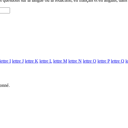
questions sur la langue ou la rédaction, en français et en anglais, dans
lettre
I
lettre
J
lettre
K
lettre
L
lettre
M
lettre
N
lettre
O
lettre
P
lettre
Q
l
donné.