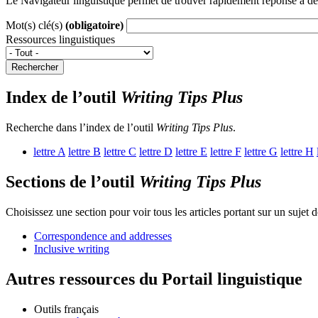
Le Navigateur linguistique permet de trouver rapidement réponse à des 
Mot(s) clé(s)
(obligatoire)
Ressources linguistiques
Rechercher
Index de l’outil
Writing Tips Plus
Recherche dans l’index de l’outil
Writing Tips Plus
.
lettre
A
lettre
B
lettre
C
lettre
D
lettre
E
lettre
F
lettre
G
lettre
H
Sections de l’outil
Writing Tips Plus
Choisissez une section pour voir tous les articles portant sur un sujet 
Correspondence and addresses
Inclusive writing
Autres ressources du Portail linguistique
Outils français