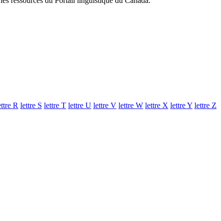
 les ressources du Portail linguistique du Canada.
ettre
R
lettre
S
lettre
T
lettre
U
lettre
V
lettre
W
lettre
X
lettre
Y
lettre
Z