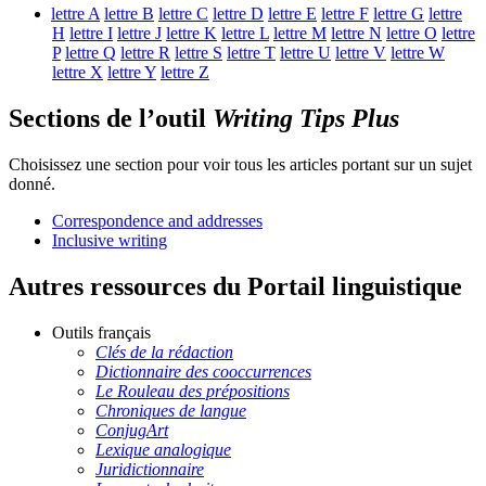
lettre
A
lettre
B
lettre
C
lettre
D
lettre
E
lettre
F
lettre
G
lettre
H
lettre
I
lettre
J
lettre
K
lettre
L
lettre
M
lettre
N
lettre
O
lettre
P
lettre
Q
lettre
R
lettre
S
lettre
T
lettre
U
lettre
V
lettre
W
lettre
X
lettre
Y
lettre
Z
Sections de l’outil
Writing Tips Plus
Choisissez une section pour voir tous les articles portant sur un sujet
donné.
Correspondence and addresses
Inclusive writing
Autres ressources du Portail linguistique
Outils français
Clés de la rédaction
Dictionnaire des cooccurrences
Le Rouleau des prépositions
Chroniques de langue
ConjugArt
Lexique analogique
Juridictionnaire