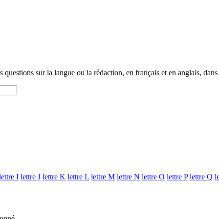
questions sur la langue ou la rédaction, en français et en anglais, dans
lettre
I
lettre
J
lettre
K
lettre
L
lettre
M
lettre
N
lettre
O
lettre
P
lettre
Q
l
donné.