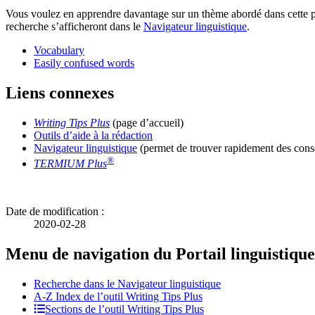
Vous voulez en apprendre davantage sur un thème abordé dans cette pag
recherche s’afficheront dans le
Navigateur linguistique
.
Vocabulary
Easily confused words
Liens connexes
Writing Tips Plus
(page d’accueil)
Outils d’aide à la rédaction
Navigateur linguistique
(permet de trouver rapidement des conse
®
TERMIUM Plus
Date de modification :
2020-02-28
Menu de navigation du Portail linguistique
Recherche dans le Navigateur linguistique
A-Z
Index de l’outil
Writing Tips Plus
Sections de l’outil
Writing Tips Plus