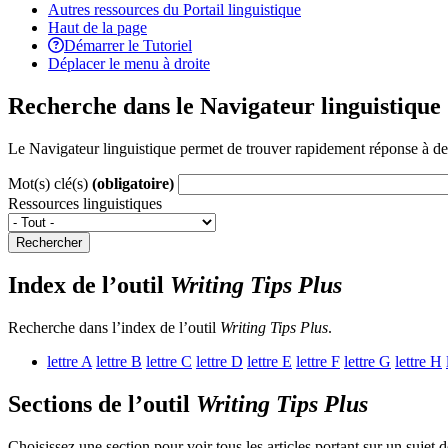
Autres ressources du Portail linguistique
Haut de la page
Démarrer le Tutoriel
Déplacer le menu à droite
Recherche dans le Navigateur linguistique
Le Navigateur linguistique permet de trouver rapidement réponse à des 
Mot(s) clé(s)
(obligatoire)
Ressources linguistiques
Rechercher
Index de l’outil
Writing Tips Plus
Recherche dans l’index de l’outil
Writing Tips Plus
.
lettre
A
lettre
B
lettre
C
lettre
D
lettre
E
lettre
F
lettre
G
lettre
H
Sections de l’outil
Writing Tips Plus
Choisissez une section pour voir tous les articles portant sur un sujet 