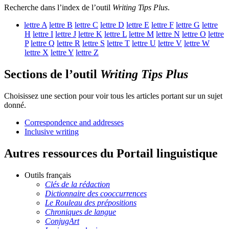
Recherche dans l’index de l’outil
Writing Tips Plus
.
lettre
A
lettre
B
lettre
C
lettre
D
lettre
E
lettre
F
lettre
G
lettre
H
lettre
I
lettre
J
lettre
K
lettre
L
lettre
M
lettre
N
lettre
O
lettre
P
lettre
Q
lettre
R
lettre
S
lettre
T
lettre
U
lettre
V
lettre
W
lettre
X
lettre
Y
lettre
Z
Sections de l’outil
Writing Tips Plus
Choisissez une section pour voir tous les articles portant sur un sujet
donné.
Correspondence and addresses
Inclusive writing
Autres ressources du Portail linguistique
Outils français
Clés de la rédaction
Dictionnaire des cooccurrences
Le Rouleau des prépositions
Chroniques de langue
ConjugArt