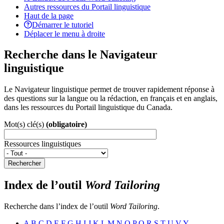
Autres ressources du Portail linguistique
Haut de la page
Démarrer le tutoriel
Déplacer le menu à droite
Recherche dans le Navigateur
linguistique
Le Navigateur linguistique permet de trouver rapidement réponse à
des questions sur la langue ou la rédaction, en français et en anglais,
dans les ressources du Portail linguistique du Canada.
Mot(s) clé(s)
(obligatoire)
Ressources linguistiques
Rechercher
Index de l’outil
Word Tailoring
Recherche dans l’index de l’outil
Word Tailoring
.
A
B
C
D
E
F
G
H
I
J
K
L
M
N
O
P
Q
R
S
T
U
V
Y