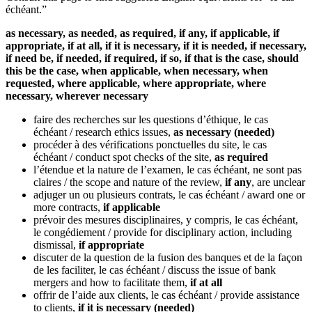
échéant
.”
as necessary, as needed, as required, if any, if applicable, if
appropriate, if at all, if it is necessary, if it is needed, if necessary,
if need be, if needed, if required, if so, if that is the case, should
this be the case, when applicable, when necessary, when
requested, where applicable, where appropriate, where
necessary, wherever necessary
faire des recherches sur les questions d’éthique, le cas
échéant
/ research ethics issues,
as necessary (needed)
procéder à des vérifications ponctuelles du site, le cas
échéant
/ conduct spot checks of the site,
as required
l’étendue et la nature de l’examen, le cas échéant, ne sont pas
claires
/ the scope and nature of the review,
if any
, are unclear
adjuger un ou plusieurs contrats, le cas échéant
/ award one or
more contracts,
if applicable
prévoir des mesures disciplinaires, y compris, le cas échéant,
le congédiement
/ provide for disciplinary action, including
dismissal,
if appropriate
discuter de la question de la fusion des banques et de la façon
de les faciliter, le cas échéant
/ discuss the issue of bank
mergers and how to facilitate them,
if at all
offrir de l’aide aux clients, le cas échéant
/ provide assistance
to clients,
if it is necessary (needed)