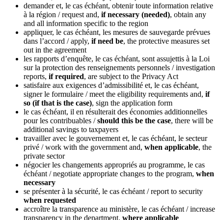
demander et, le cas échéant, obtenir toute information relative
à la région
/ request and,
if necessary (needed)
, obtain any
and all information specific to the region
appliquer, le cas échéant, les mesures de sauvegarde prévues
dans l’accord
/ apply,
if need be
, the protective measures set
out in the agreement
les rapports d’enquête, le cas échéant, sont assujettis à la Loi
sur la protection des renseignements personnels
/ investigation
reports,
if required
, are subject to the Privacy Act
satisfaire aux exigences d’admissibilité et, le cas échéant,
signer le formulaire
/ meet the eligibility requirements and,
if
so (if that is the case)
, sign the application form
le cas échéant, il en résulterait des économies additionnelles
pour les contribuables
/
should this be the case
, there will be
additional savings to taxpayers
travailler avec le gouvernement et, le cas échéant, le secteur
privé
/ work with the government and,
when applicable
, the
private sector
négocier les changements appropriés au programme, le cas
échéant
/ negotiate appropriate changes to the program,
when
necessary
se présenter à la sécurité, le cas échéant
/ report to security
when requested
accroître la transparence au ministère, le cas échéant
/ increase
transparency in the department,
where applicable