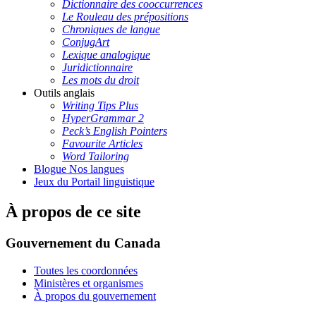
Dictionnaire des cooccurrences
Le Rouleau des prépositions
Chroniques de langue
ConjugArt
Lexique analogique
Juridictionnaire
Les mots du droit
Outils anglais
Writing Tips Plus
HyperGrammar 2
Peck’s English Pointers
Favourite Articles
Word Tailoring
Blogue Nos langues
Jeux du Portail linguistique
À propos de ce site
Gouvernement du Canada
Toutes les coordonnées
Ministères et organismes
À propos du gouvernement