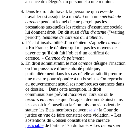
absence de délégués du personnel à une réunion.
Dans le droit du travail, la personne qui cesse de
travailler est assujettie à un
délai
ou à une
période
de
carence
pendant lequel elle ne perçoit pas les
prestations auxquelles les régimes d’assurance sociale
lui donnent droit. On dit aussi
délai d’attente
(
"waiting
period"
).
Semaine de carence
ou
d’attente
.
L’état d’insolvabilité d’un débiteur s’appelle
carence
.
« En France, le débiteur qui n’a pas les moyens de
payer ce qu’il doit fait l’objet d’un certificat de
carence. »
Carence de paiement
.
En droit administratif, le mot
carence
désigne l’inaction
ou l’impuissance d’une autorité publique,
particulièrement dans les cas où elle aurait dû prendre
une mesure pour répondre à un besoin. « On reproche
au gouvernement actuel ses nombreuses carences dans
ce dossier. » Dans cette acception, le droit
communautaire prévoit
l’action en carence
ou le
recours en carence
que l’usage a dénommé ainsi dans
les cas où le Conseil ou la Commission s’abstient de
statuer; les États membres peuvent
saisir
la Cour de
justice en vue de faire constater cette violation. « Les
abstentions du Conseil constituent une carence
justiciable
de l’article 175 du traité. » Les
recours en