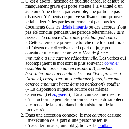
C’est d’abord l’absence de quelque chose, le défaut, le
manquement grave qui porte atteinte à la validité d’un
acte ou d’une chose : par exemple, une partie ne pas
disposer d’éléments de preuve suffisants pour prouver
le fait allégué, les parties ne remettent pas tous les
documents dans les
délais
impartis
ou des accords n’ont
pas été conclus pendant une période déterminée.
Faire
ressortir la carence d’une interprétation judiciaire
.
« Cette carence de preuve ne touche que le quantum. »
« L’absence de directives de la part du juge peut
constituer une carence grave. »
Vice de forme
imputable à une carence rédactionnelle
. Les verbes qui
accompagnent le mot sont le plus souvent :
combler
(
combler la carence qui en résulterait), constater
(constater une carence dans les conditions prévues à
l’article), enregistrer
ou
sanctionner
(
enregistrer une
carence entamant l’acte dans sa perfection
),
souffrir
(« La disposition litigieuse souffre des mêmes
carences. ») et
suppléer
(« En aucun cas une mesure
d’instruction ne peut être ordonnée en vue de suppléer
la carence de la partie dans l’administration de la
preuve. »).
Dans une acception connexe, le mot
carence
désigne
l’inexécution de la part d’une personne tenue
d’exécuter un acte, une obligation. « Le
baillant