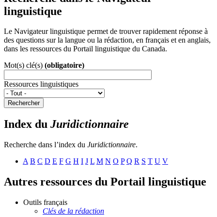
linguistique
Le Navigateur linguistique permet de trouver rapidement réponse à
des questions sur la langue ou la rédaction, en français et en anglais,
dans les ressources du Portail linguistique du Canada.
Mot(s) clé(s)
(obligatoire)
Ressources linguistiques
Rechercher
Index du
Juridictionnaire
Recherche dans l’index du
Juridictionnaire
.
A
B
C
D
E
F
G
H
I
J
L
M
N
O
P
Q
R
S
T
U
V
Autres ressources du Portail linguistique
Outils français
Clés de la rédaction