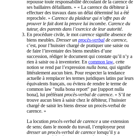
repousse toute responsabilité découlant de la carence de
ses baillaires défaillants. » « La carence du débiteur à
effectuer des travaux dans un délai déterminé lui a été
reprochée. »
Carence du plaideur qui n’offre pas de
prouver le fait dont la preuve lui incombe. Carence du
tuteur, des parents dans l’exercice de leur autorité.
En procédure civile, le mot
carence
signifie absence de
biens meubles.
Dresser un
procès-verbal
de carence
,
c’est, pour l’huissier chargé de pratiquer une saisie ou
de faire l’inventaire des biens meubles d’une
succession, rédiger le document qui constate qu’il n’y a
rien à saisir ou à inventorier. En
common law
, cette
notion se rend par l’expression
nulla
bona
, qui signifie
littéralement aucun bien. Pour respecter la tendance
actuelle à remplacer les termes juridiques latins par leurs
équivalents français, ou évitera de rendre le terme de
common law
"nulla bona report" par [rapport nulla
bona], lui préférant
procès-verbal de carence
. « S’il ne
trouve aucun bien à saisir chez le débiteur, l’huissier
chargé de saisir les biens dresse un procès-verbal de
carence. »
La locution
procès-verbal de carence
a une extension
de sens; dans le monde du travail, l’employeur peut
dresser un procès-verbal de carence
lorsqu’il y a