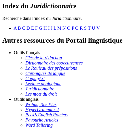
Index du
Juridictionnaire
Recherche dans l’index du
Juridictionnaire
.
A
B
C
D
E
F
G
H
I
J
L
M
N
O
P
Q
R
S
T
U
V
Autres ressources du Portail linguistique
Outils français
Clés de la rédaction
Dictionnaire des cooccurrences
Le Rouleau des prépositions
Chroniques de langue
ConjugArt
Lexique analogique
Juridictionnaire
Les mots du droit
Outils anglais
Writing Tips Plus
HyperGrammar 2
Peck’s English Pointers
Favourite Articles
Word Tailoring