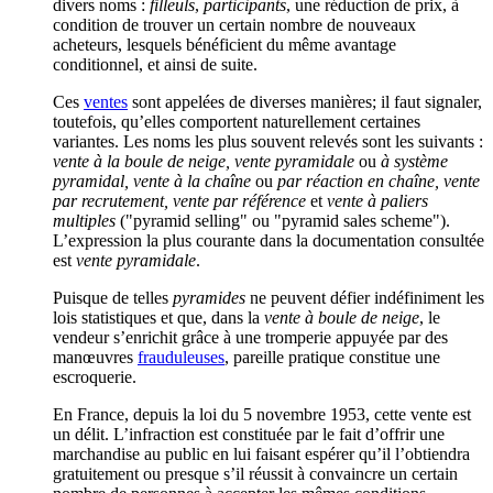
divers noms :
filleuls
,
participants
, une réduction de prix, à
condition de trouver un certain nombre de nouveaux
acheteurs, lesquels bénéficient du même avantage
conditionnel, et ainsi de suite.
Ces
ventes
sont appelées de diverses manières; il faut signaler,
toutefois, qu’elles comportent naturellement certaines
variantes. Les noms les plus souvent relevés sont les suivants :
vente à la boule de neige, vente pyramidale
ou
à système
pyramidal, vente à la chaîne
ou
par réaction en chaîne, vente
par recrutement, vente par référence
et
vente à paliers
multiples
("
pyramid selling
" ou "
pyramid sales scheme
").
L’expression la plus courante dans la documentation consultée
est
vente pyramidale
.
Puisque de telles
pyramides
ne peuvent défier indéfiniment les
lois statistiques et que, dans la
vente à boule de neige
, le
vendeur s’enrichit grâce à une tromperie appuyée par des
manœuvres
frauduleuses
, pareille pratique constitue une
escroquerie.
En France, depuis la loi du 5 novembre 1953, cette vente est
un délit. L’infraction est constituée par le fait d’offrir une
marchandise au public en lui faisant espérer qu’il l’obtiendra
gratuitement ou presque s’il réussit à convaincre un certain