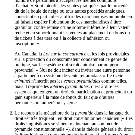
nombre de personnes à accepter les mêmes conditions
d’achat. « Sont interdits les ventes pratiquées par le procédé
dit de la boule de neige ou tous autres procédés analogues,
consistant en particulier à offrir des marchandises au public en
lui faisant espérer l’obtention de ces marchandises à titre
gratuit ou contre remise d’une somme inférieure à leur valeur
réelle et en subordonnant les ventes au placement de bons ou
de tickets à des tiers ou à la collecte d’adhésion ou
inscription. »
Au Canada, la
Loi sur la concurrence
et les lois provinciales
sur la protection du consommateur condamnent ce genre de
pratique, sauf le système qui serait autorisé par un permis
provincial. « Nul ne doit inciter ou inviter une autre personne
à participer à un système de vente pyramidale. » Le
Code
criminel
n’interdit pas les
ventes pyramidales
comme telles,
mais il réprime les
loteries pyramidales
, c’est-à-dire les
systèmes qui exigent un droit de participation et promettent un
gain supérieur à la mise de fonds du fait que d’autres
personnes ont adhéré au système.
Le recours à la métaphore de la
pyramide
dans le langage du
droit est très fréquent : en droit constitutionnel canadien (« Les
droits linguistiques se situent maintenant au sommet de la
pyramide constitutionnelle »), dans la théorie générale du droit
(« Pour Kelsen, la dynamique du droit prend la forme d’une