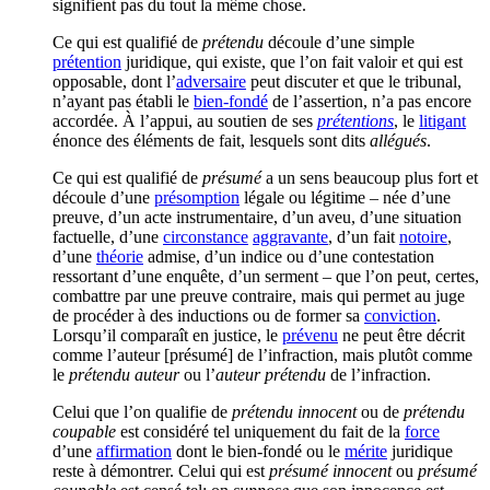
signifient pas du tout la même chose.
Ce qui est qualifié de
prétendu
découle d’une simple
prétention
juridique, qui existe, que l’on fait valoir et qui est
opposable, dont l’
adversaire
peut discuter et que le tribunal,
n’ayant pas établi le
bien-fondé
de l’assertion, n’a pas encore
accordée. À l’appui, au soutien de ses
prétentions
, le
litigant
énonce des éléments de fait, lesquels sont dits
allégués
.
Ce qui est qualifié de
présumé
a un sens beaucoup plus fort et
découle d’une
présomption
légale ou légitime – née d’une
preuve, d’un acte instrumentaire, d’un aveu, d’une situation
factuelle, d’une
circonstance
aggravante
, d’un fait
notoire
,
d’une
théorie
admise, d’un indice ou d’une contestation
ressortant d’une enquête, d’un serment – que l’on peut, certes,
combattre par une preuve contraire, mais qui permet au juge
de procéder à des inductions ou de former sa
conviction
.
Lorsqu’il comparaît en justice, le
prévenu
ne peut être décrit
comme l’auteur [présumé] de l’infraction, mais plutôt comme
le
prétendu auteur
ou l’
auteur prétendu
de l’infraction.
Celui que l’on qualifie de
prétendu innocent
ou de
prétendu
coupable
est considéré tel uniquement du fait de la
force
d’une
affirmation
dont le bien-fondé ou le
mérite
juridique
reste à démontrer. Celui qui est
présumé innocent
ou
présumé