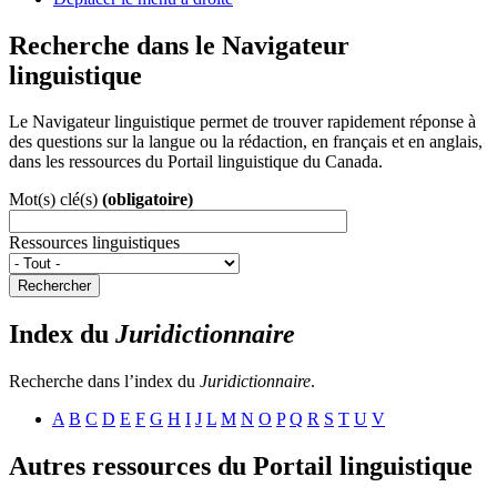
Recherche dans le Navigateur
linguistique
Le Navigateur linguistique permet de trouver rapidement réponse à
des questions sur la langue ou la rédaction, en français et en anglais,
dans les ressources du Portail linguistique du Canada.
Mot(s) clé(s)
(obligatoire)
Ressources linguistiques
Rechercher
Index du
Juridictionnaire
Recherche dans l’index du
Juridictionnaire
.
A
B
C
D
E
F
G
H
I
J
L
M
N
O
P
Q
R
S
T
U
V
Autres ressources du Portail linguistique