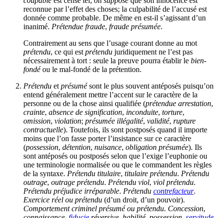
coupable
est censé tel; on
suppose
que son innocence est
reconnue par l’effet des choses; la culpabilité de l’accusé est
donnée comme probable. De même en est-il s’agissant d’un
inanimé.
Prétendue fraude
,
fraude présumée
.
Contrairement au sens que l’usage courant donne au mot
prétendu
, ce qui est
prétendu
juridiquement ne l’est pas
nécessairement à tort : seule la preuve pourra établir le
bien-
fondé
ou le mal-fondé de la prétention.
Prétendu
et
présumé
sont le plus souvent antéposés puisqu’on
entend généralement mettre l’accent sur le caractère de la
personne ou de la chose ainsi qualifiée (
prétendue arrestation
,
crainte
,
absence de signification
,
inconduite
,
torture
,
omission
,
violation
;
présumée illégalité
,
validité
,
rupture
contractuelle
). Toutefois, ils sont postposés quand il importe
moins que l’on fasse porter l’insistance sur ce caractère
(
possession
,
détention
,
nuisance
,
obligation présumée
). Ils
sont antéposés ou postposés selon que l’exige l’euphonie ou
une terminologie normalisée ou que le commandent les règles
de la syntaxe.
Prétendu titulaire
,
titulaire prétendu
.
Prétendu
outrage
,
outrage prétendu
.
Prétendu viol
,
viol prétendu
.
Prétendu préjudice irréparable
.
Prétendu
contrefacteur
.
Exercice réel ou prétendu
(d’un droit, d’un pouvoir).
Comportement criminel présumé ou prétendu
.
Concession
,
connaissance
,
fiducie
réversive
,
habilité
,
possession
,
servitude