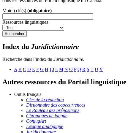
dans les ressources du Portail linguistique du Canada.
Mot(s) clé(s)
(obligatoire)
Ressources linguistiques
Rechercher
Index du
Juridictionnaire
Recherche dans l’index du
Juridictionnaire
.
A
B
C
D
E
F
G
H
I
J
L
M
N
O
P
Q
R
S
T
U
V
Autres ressources du Portail linguistique
Outils français
Clés de la rédaction
Dictionnaire des cooccurrences
Le Rouleau des prépositions
Chroniques de langue
ConjugArt
Lexique analogique
Juridictionnaire