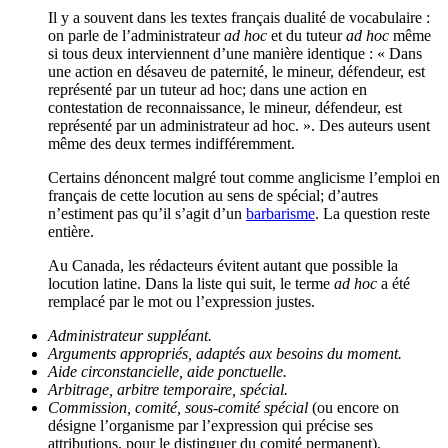
Il y a souvent dans les textes français dualité de vocabulaire :
on parle de l’administrateur
ad hoc
et du tuteur
ad hoc
même
si tous deux interviennent d’une manière identique : « Dans
une action en désaveu de paternité, le mineur, défendeur, est
représenté par un tuteur
ad hoc
; dans une action en
contestation de reconnaissance, le mineur, défendeur, est
représenté par un administrateur
ad hoc
. ». Des auteurs usent
même des deux termes indifféremment.
Certains dénoncent malgré tout comme anglicisme l’emploi en
français de cette locution au sens de spécial; d’autres
n’estiment pas qu’il s’agit d’un
barbarisme
. La question reste
entière.
Au Canada, les rédacteurs évitent autant que possible la
locution latine. Dans la liste qui suit, le terme
ad hoc
a été
remplacé par le mot ou l’expression justes.
Administrateur suppléant.
Arguments appropriés, adaptés aux besoins du moment.
Aide circonstancielle, aide ponctuelle.
Arbitrage, arbitre temporaire, spécial.
Commission, comité, sous-comité spécial
(ou encore on
désigne l’organisme par l’expression qui précise ses
attributions, pour le distinguer du comité permanent).