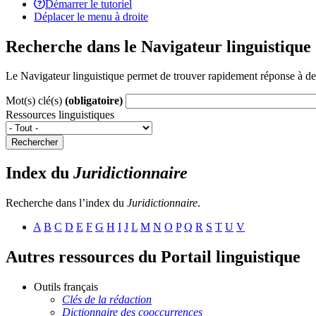
Démarrer le tutoriel
Déplacer le menu à droite
Recherche dans le Navigateur linguistique
Le Navigateur linguistique permet de trouver rapidement réponse à des 
Mot(s) clé(s)
(obligatoire)
Ressources linguistiques
Rechercher
Index du
Juridictionnaire
Recherche dans l’index du
Juridictionnaire
.
A
B
C
D
E
F
G
H
I
J
L
M
N
O
P
Q
R
S
T
U
V
Autres ressources du Portail linguistique
Outils français
Clés de la rédaction
Dictionnaire des cooccurrences