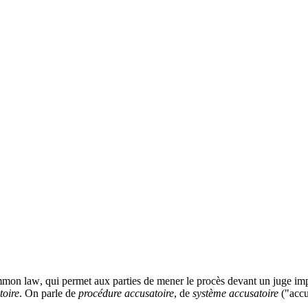
mmon law
, qui permet aux parties de mener le procès devant un juge imp
toire
. On parle de
procédure accusatoire
, de
système accusatoire
("
accu