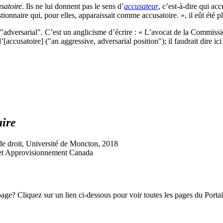
satoire
. Ils ne lui donnent pas le sens d’
accusateur
, c’est-à-dire qui ac
onnaire qui, pour elles, apparaissait comme accusatoire. », il eût été p
’"
adversarial
". C’est un anglicisme d’écrire : « L’avocat de la Commissi
’[accusatoire] ("
an aggressive, adversarial position
"); il faudrait dire i
aire
 de droit, Université de Moncton, 2018
cs et Approvisionnement Canada
e? Cliquez sur un lien ci-dessous pour voir toutes les pages du Portail 