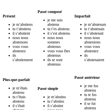
Passé composé
Présent
Imparfait
je me suis
je m’abstiens
abstenu
je m’abstenais
tu t’abstiens
tu t’es abstenu
tu t’abstenais
il s’abstient
il s’est abstenu
il s’abstenait
nous nous
nous nous
nous nous
abstenons
sommes
abstenions
vous vous
abstenus
vous vous
abstenez
vous vous êtes
absteniez
ils
abstenus
ils
s’abstiennent
ils se sont
s’abstenaient
abstenus
Passé antérieur
Plus-que-parfait
je me fus
je m’étais
Passé simple
abstenu
abstenu
tu te fus
tu t’étais
je m’abstins
abstenu
abstenu
tu t’abstins
il se fut
il s’était
il s’abstint
abstenu