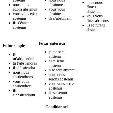
abstenu
nous nous
nous nous
nous nous
abstînmes
fûmes
étions abstenus
vous vous
abstenus
vous vous étiez
abstîntes
vous vous
abstenus
ils s’abstinrent
fûtes abstenus
ils s’étaient
ils se furent
abstenus
abstenus
Futur antérieur
Futur simple
je me serai
je
abstenu
m’abstiendrai
tu te seras
tu t’abstiendras
abstenu
il s’abstiendra
il se sera abstenu
nous nous
nous nous
abstiendrons
serons abstenus
vous vous
vous vous serez
abstiendrez
abstenus
ils
ils se seront
s’abstiendront
abstenus
Conditionnel