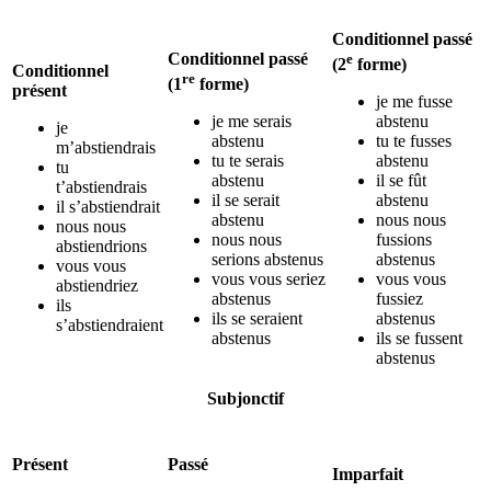
Conditionnel passé
Conditionnel passé
e
(2
forme)
Conditionnel
re
(1
forme)
présent
je me fusse
je me serais
abstenu
je
abstenu
tu te fusses
m’abstiendrais
tu te serais
abstenu
tu
abstenu
il se fût
t’abstiendrais
il se serait
abstenu
il s’abstiendrait
abstenu
nous nous
nous nous
nous nous
fussions
abstiendrions
serions abstenus
abstenus
vous vous
vous vous seriez
vous vous
abstiendriez
abstenus
fussiez
ils
ils se seraient
abstenus
s’abstiendraient
abstenus
ils se fussent
abstenus
Subjonctif
Présent
Passé
Imparfait