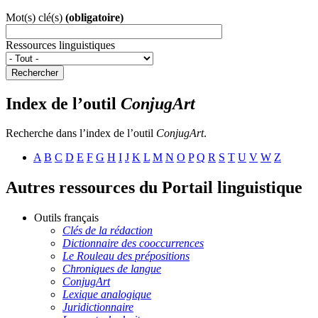
Mot(s) clé(s)
(obligatoire)
Ressources linguistiques
Rechercher
Index de l’outil
ConjugArt
Recherche dans l’index de l’outil
ConjugArt
.
A
B
C
D
E
F
G
H
I
J
K
L
M
N
O
P
Q
R
S
T
U
V
W
Z
Autres ressources du Portail linguistique
Outils français
Clés de la rédaction
Dictionnaire des cooccurrences
Le Rouleau des prépositions
Chroniques de langue
ConjugArt
Lexique analogique
Juridictionnaire