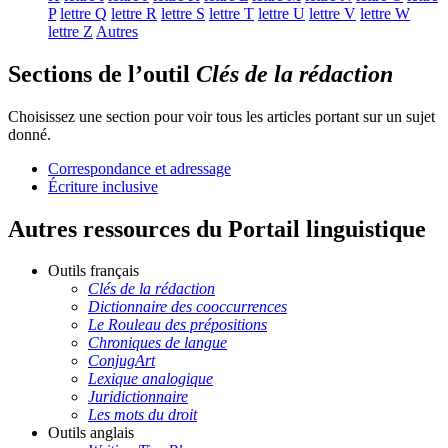
P
lettre
Q
lettre
R
lettre
S
lettre
T
lettre
U
lettre
V
lettre
W
lettre
Z
Autres
Sections de l’outil
Clés de la rédaction
Choisissez une section pour voir tous les articles portant sur un sujet
donné.
Correspondance et adressage
Écriture inclusive
Autres ressources du Portail linguistique
Outils français
Clés de la rédaction
Dictionnaire des cooccurrences
Le Rouleau des prépositions
Chroniques de langue
ConjugArt
Lexique analogique
Juridictionnaire
Les mots du droit
Outils anglais