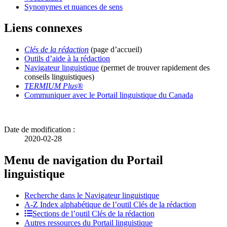
Synonymes et nuances de sens
Liens connexes
Clés de la rédaction
(page d’accueil)
Outils d’aide à la rédaction
Navigateur linguistique
(permet de trouver rapidement des
conseils linguistiques)
TERMIUM Plus
®
Communiquer avec le Portail linguistique du Canada
Date de modification :
2020-02-28
Menu de navigation du Portail
linguistique
Recherche dans le Navigateur linguistique
A-Z
Index alphabétique de l’outil Clés de la rédaction
Sections de l’outil Clés de la rédaction
Autres ressources du Portail linguistique