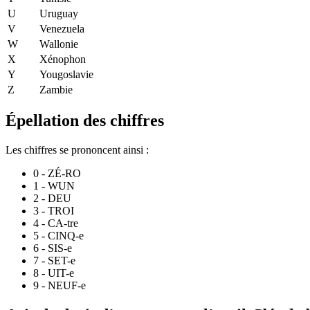
U
Uruguay
V
Venezuela
W
Wallonie
X
Xénophon
Y
Yougoslavie
Z
Zambie
Épellation des chiffres
Les chiffres se prononcent ainsi :
0 - ZÉ-RO
1 - WUN
2 - DEU
3 - TROI
4 - CA-tre
5 - CINQ-e
6 - SIS-e
7 - SET-e
8 - UIT-e
9 - NEUF-e