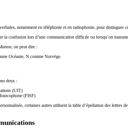
s verbales, notamment en téléphonie et en radiophonie, pour distinguer
er la confusion lors d’une communication difficile ou lorsqu’on transmet
Manon
, on peut dire :
mme Océanie, N comme Norvège.
ons deux :
cations (UIT)
e francophone (FISF)
personnalisée, certaines autres utilisent la table d’épellation des lettr
mmunications