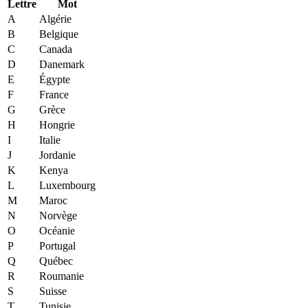
Lettre
Mot
A
Algérie
B
Belgique
C
Canada
D
Danemark
E
Égypte
F
France
G
Grèce
H
Hongrie
I
Italie
J
Jordanie
K
Kenya
L
Luxembourg
M
Maroc
N
Norvège
O
Océanie
P
Portugal
Q
Québec
R
Roumanie
S
Suisse
T
Tunisie