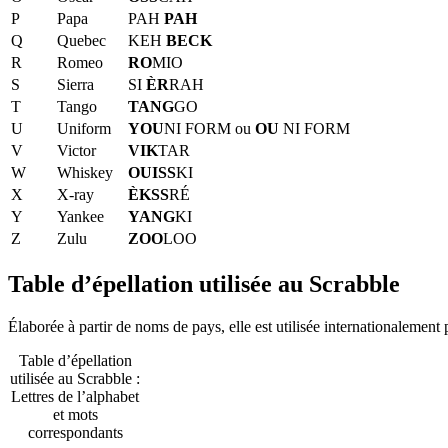
P
Papa
PAH
PAH
Q
Quebec
KEH
BECK
R
Romeo
RO
MIO
S
Sierra
SI
ÈR
RAH
T
Tango
TANG
GO
U
Uniform
YOU
NI FORM ou
OU
NI FORM
V
Victor
VIK
TAR
W
Whiskey
OUISS
KI
X
X-ray
ÈKSS
RÉ
Y
Yankee
YANG
KI
Z
Zulu
ZOO
LOO
Table d’épellation utilisée au Scrabble
Élaborée à partir de noms de pays, elle est utilisée internationalement 
Table d’épellation
utilisée au Scrabble :
Lettres de l’alphabet
et mots
correspondants