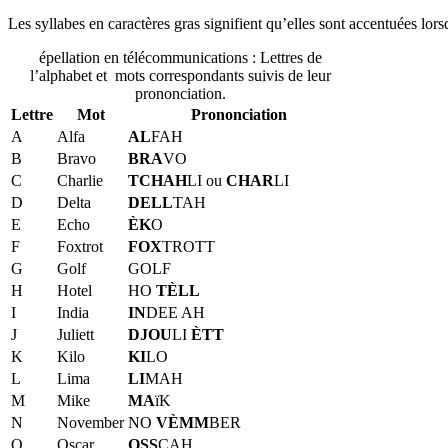
Les syllabes en caractères gras signifient qu’elles sont accentuées lor
épellation en télécommunications : Lettres de
l’alphabet et mots correspondants suivis de leur
prononciation.
Lettre
Mot
Prononciation
A
Alfa
AL
FAH
B
Bravo
BRA
VO
C
Charlie
TCHAH
LI ou
CHAR
LI
D
Delta
DELL
TAH
E
Echo
ÈK
O
F
Foxtrot
FOX
TROTT
G
Golf
GOLF
H
Hotel
HO
TÈLL
I
India
IN
DEE AH
J
Juliett
DJOU
LI
ÈTT
K
Kilo
KI
LO
L
Lima
LI
MAH
M
Mike
MA
ïK
N
November
NO
VÈMM
BER
O
Oscar
OSS
CAH