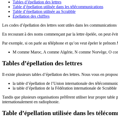
Tables d’épellation des lettres
Table d’épellation utilisée dans les télécommunications
Table d’épellation utilisée au Scrabble
Épellation des chiffres
Les codes d’épellation des lettres sont utiles dans les communication
En recourant à des noms commençant par la lettre épelée, on peut évit
Par exemple, si on parle au téléphone et qu’on veut épeler le prénom
M comme Maroc, A comme Algérie, N comme Norvège, O co
Tables d’épellation des lettres
Il existe plusieurs tables d’épellation des lettres. Nous vous en propos
la table d’épellation de l’Union internationale des télécommuni
la table d’épellation de la Fédération internationale de Scrabbl
Tandis que plusieurs organisations préfèrent utiliser leur propre table 
internationalement en radiophonie.
Table d’épellation utilisée dans les téléco