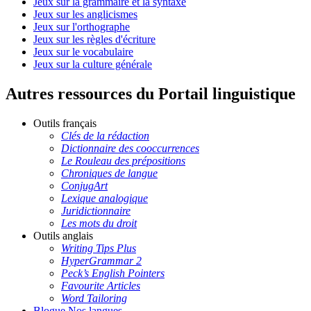
Jeux sur la grammaire et la syntaxe
Jeux sur les anglicismes
Jeux sur l'orthographe
Jeux sur les règles d'écriture
Jeux sur le vocabulaire
Jeux sur la culture générale
Autres ressources du Portail linguistique
Outils français
Clés de la rédaction
Dictionnaire des cooccurrences
Le Rouleau des prépositions
Chroniques de langue
ConjugArt
Lexique analogique
Juridictionnaire
Les mots du droit
Outils anglais
Writing Tips Plus
HyperGrammar 2
Peck’s English Pointers
Favourite Articles
Word Tailoring
Blogue Nos langues