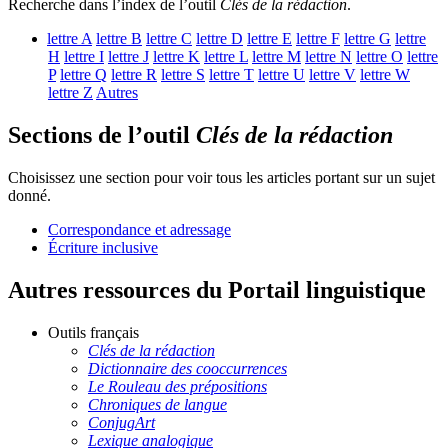
Recherche dans l’index de l’outil
Clés de la rédaction
.
lettre
A
lettre
B
lettre
C
lettre
D
lettre
E
lettre
F
lettre
G
lettre
H
lettre
I
lettre
J
lettre
K
lettre
L
lettre
M
lettre
N
lettre
O
lettre
P
lettre
Q
lettre
R
lettre
S
lettre
T
lettre
U
lettre
V
lettre
W
lettre
Z
Autres
Sections de l’outil
Clés de la rédaction
Choisissez une section pour voir tous les articles portant sur un sujet
donné.
Correspondance et adressage
Écriture inclusive
Autres ressources du Portail linguistique
Outils français
Clés de la rédaction
Dictionnaire des cooccurrences
Le Rouleau des prépositions
Chroniques de langue
ConjugArt
Lexique analogique