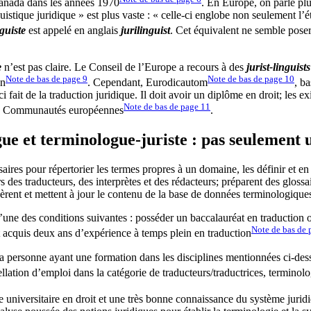
anada dans les années 1970
. En Europe, on parle plu
istique juridique » est plus vaste : « celle-ci englobe non seulement l’é
nguiste
est appelé en anglais
jurilinguist
. Cet équivalent ne semble poser
e
n’est pas claire. Le Conseil de l’Europe a recours à des
jurist-linguists
Note de bas de page
9
Note de bas de page
10
en
. Cependant, Eurodicautom
, b
ci fait de la traduction juridique. Il doit avoir un diplôme en droit; les
Note de bas de page
11
es Communautés européennes
.
ue et terminologue-juriste : pas seulement 
ires pour répertorier les termes propres à un domaine, les définir et en
des traducteurs, des interprètes et des rédacteurs; préparent des glossai
rent et mettent à jour le contenu de la base de données terminologiques 
 l’une des conditions suivantes : posséder un baccalauréat en traduction 
Note de bas de
et acquis deux ans d’expérience à temps plein en traduction
a personne ayant une formation dans les disciplines mentionnées ci-des
lation d’emploi dans la catégorie de traducteurs/traductrices, terminolo
 universitaire en droit et une très bonne connaissance du système jurid