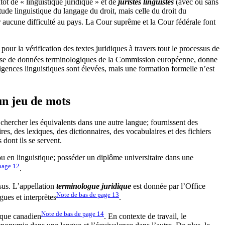
tôt de « linguistique juridique » et de
juristes linguistes
(avec ou sans
tude linguistique du langage du droit, mais celle du droit du
 aucune difficulté au pays. La Cour suprême et la Cour fédérale font
pour la vérification des textes juridiques à travers tout le processus de
ase de données terminologiques de la Commission européenne, donne
 exigences linguistiques sont élevées, mais une formation formelle n’est
un jeu de mots
 chercher les équivalents dans une autre langue; fournissent des
res, des lexiques, des dictionnaires, des vocabulaires et des fichiers
dont ils se servent.
ou en linguistique; posséder un diplôme universitaire dans une
 page
12
.
sus. L’appellation
terminologue juridique
est donnée par l’Office
Note de bas de page
13
gues et interprètes
.
Note de bas de page
14
ique canadien
. En contexte de travail, le