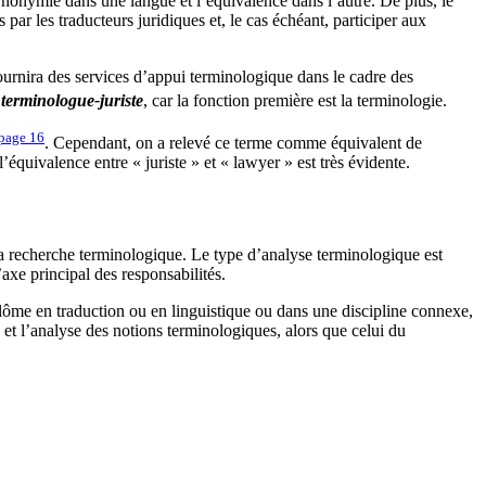
synonymie dans une langue et l’équivalence dans l’autre. De plus, le
ar les traducteurs juridiques et, le cas échéant, participer aux
ournira des services d’appui terminologique dans le cadre des
e
terminologue-juriste
, car la fonction première est la terminologie.
 page
16
. Cependant, on a relevé ce terme comme équivalent de
 l’équivalence entre « juriste » et «
lawyer
» est très évidente.
 recherche terminologique. Le type d’analyse terminologique est
axe principal des responsabilités.
ôme en traduction ou en linguistique ou dans une discipline connexe,
 et l’analyse des notions terminologiques, alors que celui du