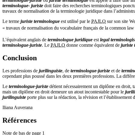
terminologue-juriste
ou
juriste terminologue
est appelé à faire une an
terminologue- juriste
doit faire des recherches terminologiques ponctue
travaux de normalisation de la terminologie juridique dans l’administr
Le terme
juriste terminologue
est utilisé par le
PAJLO
sur son site We
« travaux de normalisation du vocabulaire français de la common law
L’équivalent anglais de
terminologue juridique
est
legal terminologis
terminologue-juriste
. Le
PAJLO
donne comme équivalent de
juriste
Conclusion
Les professions de
jurilinguiste
, de
terminologue-juriste
et de
termin
cependant plus poussé dans les deux premières professions. La différenc
Le
terminologue-juriste
détient nécessairement un diplôme en droit, t
mais un diplôme en droit demeure un atout incontestable pour le
juril
jurilinguiste
porte plus sur la rédaction, la révision et l’établissement
Iliana Auverana
Références
Note de bas de page 1