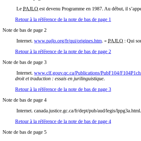
Le
PAJLO
est devenu Programme en 1987. Au début, il s’appel
Retour à la référence de la note de bas de page
1
Note de bas de page 2
Internet.
www.pajlo.org/fr/qui/origines.htm
. «
PAJLO
: Qui so
Retour à la référence de la note de bas de page
2
Note de bas de page 3
Internet.
www.clf.gouv.qc.ca/Publications/PubF104/F104P1ch
droit et traduction : essais en jurilinguistique
.
Retour à la référence de la note de bas de page
3
Note de bas de page 4
Internet. canada.justice.gc.ca/fr/dept/pub/aud/legis/lppg3a.html
Retour à la référence de la note de bas de page
4
Note de bas de page 5