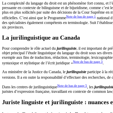
La complexité du langage du droit est un phénomène fort connu, et l’étu
pressante en contexte de bilinguisme et de bijuridisme, comme c’est le
plus en plus sollicités par suite des décisions de la Cour Suprême en ma
Note de bas de page
1
officielles. C’est ainsi que le Programme
national d’
des spécialistes également compétents en terminologie. Suit l’établiss
six provinces.
La jurilinguistique au Canada
Pour comprendre le rôle actuel du
jurilinguiste
, il est important de p
objet principal l’étude linguistique du langage du droit sous ses divers
exemple aux fins de traduction, rédaction, terminologie, lexicographi
Note de bas de page
3
syntaxique et stylistique de l’écrit juridique »
.
Au ministère de la Justice du Canada, le
jurilinguiste
participe à la ré
versions. Il a en outre la responsabilité d’effectuer des recherches, d
Note de bas de page
5
Dans les centres de jurilinguistique
, les
jurilinguist
juristes d’expression française, travaillant en contexte de common law
Juriste linguiste et jurilinguiste : nuances 