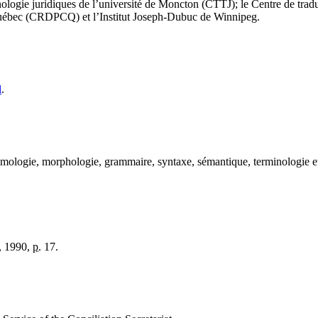
inologie juridiques de l’université de Moncton (CTTJ); le Centre de tra
Québec (CRDPCQ) et l’Institut Joseph-Dubuc de Winnipeg.
l
.
ymologie, morphologie, grammaire, syntaxe, sémantique, terminologie et st
n, 1990,
p.
17.