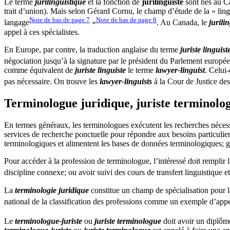
Le terme
jurilinguistique
et la fonction de
jurilinguiste
sont nés au C
trait d’union). Mais selon Gérard Cornu, le champ d’étude de la « lingu
Note de bas de page
7
Note de bas de page
8
langage
»
. Au Canada, le
jurili
appel à ces spécialistes.
En Europe, par contre, la traduction anglaise du terme
juriste linguist
négociation jusqu’à la signature par le président du Parlement europé
comme équivalent de
juriste linguiste
le terme
lawyer-linguist
. Celui-
pas nécessaire. On trouve les
lawyer-linguists
à la Cour de Justice d
Terminologue juridique, juriste terminolog
En termes généraux, les terminologues exécutent les recherches nécessa
services de recherche ponctuelle pour répondre aux besoins particuliers 
terminologiques et alimentent les bases de données terminologiques; gè
Pour accéder à la profession de terminologue, l’intéressé doit remplir
discipline connexe; ou avoir suivi des cours de transfert linguistique 
La
terminologie juridique
constitue un champ de spécialisation pour l
national de la classification des professions comme un exemple d’appel
Le
terminologue-juriste
ou
juriste terminologue
doit avoir un diplôme