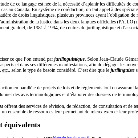
de de ce langage est née de la nécessité d’aplanir les difficultés de co
 cas au Canada. En système de corédaction, on fait appel à des spéciali
tière de droits linguistiques, plusieurs provinces ayant l’obligation de r
administration de la justice dans les deux langues officielles (
PAJLO
) 
ement graduel, de 1981 à 1994, de centres de jurilinguistique et d’asso
réciser ce que l’on entend par
jurilinguistique
. Selon Jean-Claude Gémar,
 aspects et dans ses différentes manifestations, afin de dégager les moyen
e,
etc.
, selon le type de besoin considéré. C’est dire que le
jurilinguiste
s
daction en parallèle de projets de lois et de règlements tout en assurant l
e donner des avis terminologiques et d’élaborer des dossiers de terminolog
es
offrent des services de révision, de rédaction, de consultation et de 
, un ensemble de ressources leur permettant de mieux exercer leur profe
et équivalents
Note de bas de page
6