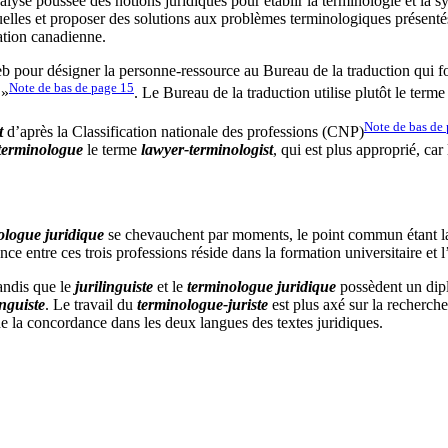
alyse poussée des notions juridiques pour établir la terminologie et la 
lles et proposer des solutions aux problèmes terminologiques présentés p
ation canadienne.
b pour désigner la personne-ressource au Bureau de la traduction qui f
Note de bas de page
15
 »
. Le Bureau de la traduction utilise plutôt le term
Note de bas de
t
d’après la Classification nationale des professions (CNP)
 terminologue
le terme
lawyer-terminologist
, qui est plus approprié, car
ologue juridique
se chevauchent par moments, le point commun étant la
e entre ces trois professions réside dans la formation universitaire et l’
andis que le
jurilinguiste
et le
terminologue juridique
possèdent un dipl
inguiste
. Le travail du
terminologue-juriste
est plus axé sur la recherche
 de la concordance dans les deux langues des textes juridiques.