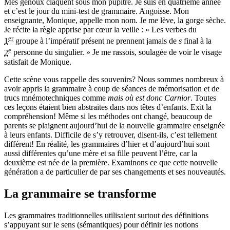
Mes genoux claquent sous mon pupitre. Je suis en quatrième année
et c’est le jour du mini-test de grammaire. Angoisse. Mon
enseignante, Monique, appelle mon nom. Je me lève, la gorge sèche.
Je récite la règle apprise par cœur la veille : « Les verbes du
er
1
groupe à l’impératif présent ne prennent jamais de
s
final à la
e
2
personne du singulier. » Je me rassois, soulagée de voir le visage
satisfait de Monique.
Cette scène vous rappelle des souvenirs? Nous sommes nombreux à
avoir appris la grammaire à coup de séances de mémorisation et de
trucs mnémotechniques comme
mais où est donc Carnior
. Toutes
ces leçons étaient bien abstraites dans nos têtes d’enfants. Exit la
compréhension! Même si les méthodes ont changé, beaucoup de
parents se plaignent aujourd’hui de la nouvelle grammaire enseignée
à leurs enfants. Difficile de s’y retrouver, disent-ils, c’est tellement
différent! En réalité, les grammaires d’hier et d’aujourd’hui sont
aussi différentes qu’une mère et sa fille peuvent l’être, car la
deuxième est née de la première. Examinons ce que cette nouvelle
génération a de particulier de par ses changements et ses nouveautés.
La grammaire se transforme
Les grammaires traditionnelles utilisaient surtout des définitions
s’appuyant sur le sens (sémantiques) pour définir les notions