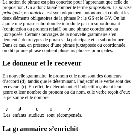
La notion de phrase est plus concrète pour l’apprenant que celle de
proposition. On a donc laissé tomber le terme
proposition
. La
phrase
principale
, ou
matrice
, est syntaxiquement autonome et contient les
deux éléments obligatoires de la phrase P : le
GS
et le
GV
. On lui
ajoute une phrase subordonnée introduite par un subordonnant
(conjonction ou pronom relatif) ou une phrase coordonnée ou
juxtaposée. Certains ouvrages de la nouvelle grammaire s’en
tiennent à deux types de phrases : la principale et la subordonnée.
Dans ce cas, en présence d’une phrase juxtaposée ou coordonnée,
on dit qu’une phrase contient plusieurs phrases principales.
Le donneur et le receveur
En nouvelle grammaire, le pronom et le nom sont des donneurs
d’accord (d), tandis que le déterminant, l’adjectif et le verbe sont des
receveurs (r). En effet, le déterminant et l’adjectif reçoivent leur
genre et leur nombre du pronom ou du nom, et le verbe reçoit d’eux
la personne et le nombre.
r
d
r
r
r
Les
enfants
studieux
sont
récompensés.
La grammaire s’enrichit