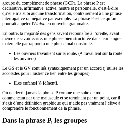
groupe du complément de phrase (GCP). La phrase P est
déclarative, affirmative, active, neutre et personnelle, c’est-à-dire
qu’elle n’a subi aucune transformation, contrairement à une phrase
interrogative ou négative par exemple. La phrase P est ce qu’on
pourrait appeler l’
étalon
en nouvelle grammaire.
En outre, la majorité des gens savent reconnaître à l’oreille, avant
même de savoir écrire, une phrase bien structurée dans leur langue
maternelle par rapport à une phrase mal construite.
Les ouvriers travaillent sur la route. (≠ travaillent sur la route
les ouvriers)
Le
GS
et le
GV
sont liés syntaxiquement par un accord (j’utilise les
accolades pour illustrer ce lien entre les groupes).
[
Les enfants
] }} [
dînent
]
.
On ne décrit jamais la phrase P comme une suite de mots
commençant par une majuscule et se terminant par un point, car il
s’agit d’une définition graphique qui n’aide pas vraiment l’élève à
comprendre le fonctionnement de la phrase.
Dans la phrase P, les groupes