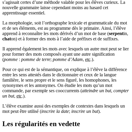
s’agissait certes d’une méthode valable pour les élèves curieux. La
nouvelle grammaire laisse cependant moins au hasard cet
apprentissage essentiel.
La morphologie, soit l’orthographe lexicale et grammaticale du mot
et de ses éléments, est au programme dès le primaire. Ainsi, l’élève
apprend à reconnaître les mots dérivés d’un mot de base (
serpent
in,
chat
on) et à former des mots à l’aide de préfixes et de suffixes.
Il apprend également les mots avec lesquels un autre mot peut se lier
pour former des mots composés ayant une autre signification
(
pomme
:
pomme de terre
;
pomme d’Adam
,
etc.
).
Pour ce qui est de la sémantique, on explique à l’élève la différence
entre les sens attestés dans le dictionnaire et ceux de la langue
familière, le sens propre et le sens figuré, les homophones, les
synonymes et les antonymes. On étudie les mots qu’un mot
commande, par exemple ses cooccurrents (
atteindre un but
,
compter
un but
,
etc.
).
L’élève examine aussi des exemples de contextes dans lesquels un
mot peut être utilisé (
inscrire la date
;
inscrire un but
).
Les régularités en vedette