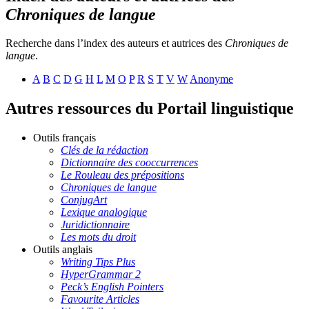
Chroniques de langue
Recherche dans l’index des auteurs et autrices des
Chroniques de
langue
.
A
B
C
D
G
H
L
M
O
P
R
S
T
V
W
Anonyme
Autres ressources du Portail linguistique
Outils français
Clés de la rédaction
Dictionnaire des cooccurrences
Le Rouleau des prépositions
Chroniques de langue
ConjugArt
Lexique analogique
Juridictionnaire
Les mots du droit
Outils anglais
Writing Tips Plus
HyperGrammar 2
Peck’s English Pointers
Favourite Articles