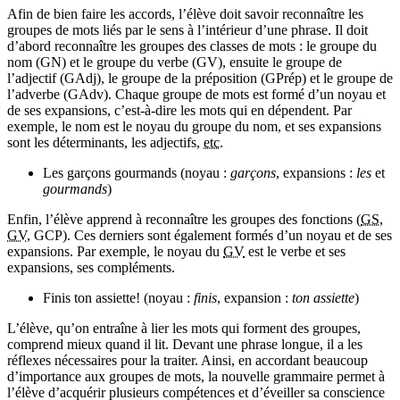
Afin de bien faire les accords, l’élève doit savoir reconnaître les
groupes de mots liés par le sens à l’intérieur d’une phrase. Il doit
d’abord reconnaître les groupes des classes de mots : le groupe du
nom (GN) et le groupe du verbe (GV), ensuite le groupe de
l’adjectif (GAdj), le groupe de la préposition (GPrép) et le groupe de
l’adverbe (GAdv). Chaque groupe de mots est formé d’un noyau et
de ses expansions, c’est-à-dire les mots qui en dépendent. Par
exemple, le nom est le noyau du groupe du nom, et ses expansions
sont les déterminants, les adjectifs,
etc.
Les garçons gourmands (noyau :
garçons
, expansions :
les
et
gourmands
)
Enfin, l’élève apprend à reconnaître les groupes des fonctions (
GS
,
GV
, GCP). Ces derniers sont également formés d’un noyau et de ses
expansions. Par exemple, le noyau du
GV
est le verbe et ses
expansions, ses compléments.
Finis ton assiette! (noyau :
finis
, expansion :
ton assiette
)
L’élève, qu’on entraîne à lier les mots qui forment des groupes,
comprend mieux quand il lit. Devant une phrase longue, il a les
réflexes nécessaires pour la traiter. Ainsi, en accordant beaucoup
d’importance aux groupes de mots, la nouvelle grammaire permet à
l’élève d’acquérir plusieurs compétences et d’éveiller sa conscience