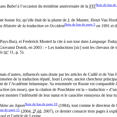
Note de bas de
dans
Babel
à l’occasion du trentième anniversaire de la
FIT
ute bonne foi, qu’elle était de la plume de
J.
de Maistre, Henri Van Hoof fi
Note de bas de page
5
on
Histoire de la traduction en Occident
en 1991 et d
Pays-Bas), et Frederick Mostert la cite à son tour dans
Language Toda
iovanni Dotoli, en 2003 : « Les traductions [
sic
] sont les chevaux de tr
is
(
n°
11,
p.
5).
ais d’autres, influencés sans doute par les articles de Caillé et de Van
historien de la traduction réputé, Iouri Levine, ancien chercheur princi
ant de l’Académie britannique. Sa renommée en Russie est comparable 
uction
(en russe), que la citation de Pouchkine est la « traduction » d’u
st montrer l’infériorité de leur statut et le caractère ennuyeux de leur tr
Note de bas de page
10
hkine au Japon
(1984), tout comme le directeur de 
bas de page
11
e
(2004,
2
éd.
2007), ce dernier consacre trois pages à expli
of et l’article de Levine.