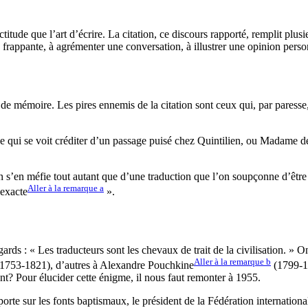
titude que l’art d’écrire. La citation, ce discours rapporté, remplit plusi
appante, à agrémenter une conversation, à illustrer une opinion personn
de mémoire. Les pires ennemis de la citation sont ceux qui, par paresse,
orace qui se voit créditer d’un passage puisé chez Quintilien, ou Madame 
n s’en méfie tout autant que d’une traduction que l’on soupçonne d’être 
Aller à la remarque
a
 exacte
».
gards : « Les traducteurs sont les chevaux de trait de la civilisation. » O
Aller à la remarque
b
e (1753-1821), d’autres à Alexandre Pouchkine
(1799-18
ent? Pour élucider cette énigme, il nous faut remonter à 1955.
porte sur les fonts baptismaux, le président de la Fédération international