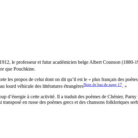
1912, le professeur et futur académicien belge Albert Counson (1880-193
tre que Pouchkine.
te les propos de celui dont on dit qu’il est le « plus français des poètes 
Note de bas de page
17
, au lourd véhicule des littératures étrangères
. »
p d’énergie à cette activité. Il a traduit des poèmes de Chénier, Parny e
 transposé en russe des poèmes grecs et des chansons folkloriques serbe