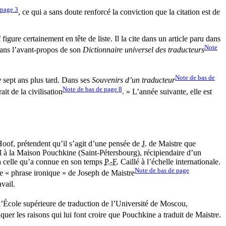
 page
3
, ce qui a sans doute renforcé la conviction que la citation est de
gure certainement en tête de liste. Il la cite dans un article paru dans
Note
ans l’avant-propos de son
Dictionnaire universel des traducteurs
Note de bas de
y
sept ans plus tard. Dans ses
Souvenirs d’un traducteur
Note de bas de page
8
ait de la civilisation
. » L’année suivante, elle est
 Hoof, prétendent qu’il s’agit d’une pensée de
J.
de Maistre que
pal à la Maison Pouchkine (Saint-Pétersbourg), récipiendaire d’un
à celle qu’a connue en son temps
P.-F.
Caillé à l’échelle internationale.
Note de bas de page
ne « phrase ironique » de Joseph de Maistre
avail.
l’École supérieure de traduction de l’Université de Moscou,
quer les raisons qui lui font croire que Pouchkine a traduit de Maistre.