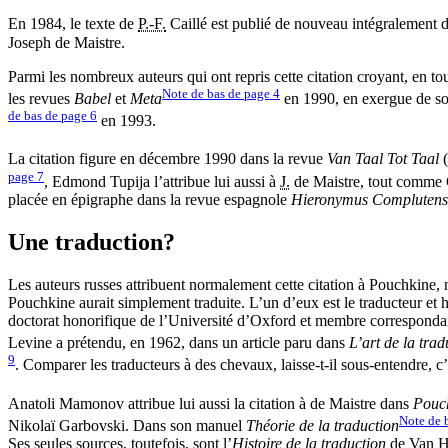
En 1984, le texte de
P.-F.
Caillé est publié de nouveau intégralement 
Joseph de Maistre.
Parmi les nombreux auteurs qui ont repris cette citation croyant, en to
Note de bas de page
4
les revues
Babel
et
Meta
en 1990, en exergue de s
de bas de page
6
en 1993.
La citation figure en décembre 1990 dans la revue
Van Taal Tot Taal
(
page
7
, Edmond Tupija l’attribue lui aussi à
J.
de Maistre, tout comme G
placée en épigraphe dans la revue espagnole
Hieronymus Complutens
Une traduction?
Les auteurs russes attribuent normalement cette citation à Pouchkine, m
Pouchkine aurait simplement traduite. L’un d’eux est le traducteur et 
doctorat honorifique de l’Université d’Oxford et membre correspond
Levine a prétendu, en 1962, dans un article paru dans
L’art de la trad
9
. Comparer les traducteurs à des chevaux, laisse-t-il sous-entendre, c’e
Anatoli Mamonov attribue lui aussi la citation à de Maistre dans
Pouc
Note de 
Nikolaï Garbovski. Dans son manuel
Théorie de la traduction
Ses seules sources, toutefois, sont l’
Histoire de la traduction
de Van Ho