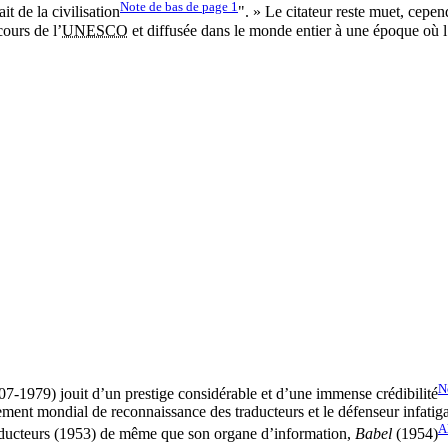
Note de bas de page
1
it de la civilisation
". » Le citateur reste muet, cepend
cours de l’
UNESCO
et diffusée dans le monde entier à une époque où l
N
07-1979) jouit d’un prestige considérable et d’une immense crédibilité
uvement mondial de reconnaissance des traducteurs et le défenseur infatig
A
 traducteurs (1953) de même que son organe d’information,
Babel
(1954)