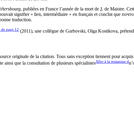
Pétersbourg
, publiées en France l’année de la mort de
J.
de Maistre. Cet
 pouvait signifier « lien, intermédiaire » en français et conclut que
почто
bonne traduction.
s de page
12
(2011), une collègue de Garbovski, Olga Kostikova, prétend, 
source originale de la citation. Tous sans exception tiennent pour acqui
Aller à la remarque
d
 ainsi que la consultation de plusieurs spécialistes
n’